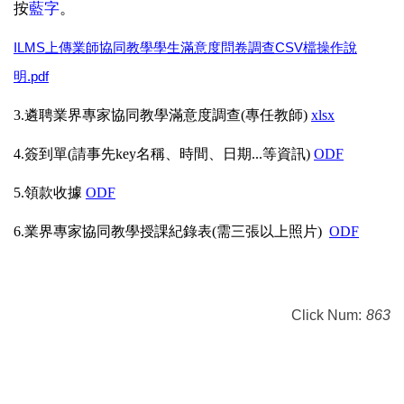
按
藍字
。
IL
MS
上傳業師協同教學學生滿意度問卷調查
CSV
檔操作說
明
.pdf
3.
遴聘業界專家協同教學滿意度調查(專任教師)
xlsx
4.
簽到單(請事先key名稱、時間、日期...等資訊)
ODF
5.
領款收據
ODF
6.
業界專家協同教學授課紀錄表(需三張以上照片)
ODF
Click Num:
863