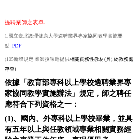
提聘業師之表單:
1.
國立臺北護理健康大學遴聘業界專家協同教學實施要
點
PDF
(105
新增規定 業師授課應提供
相關實務性教材
(
具
).
於教務處
存查
)
依據「教育部專科以上學校遴聘業界專
家協同教學實施辦法」規定，師之聘任
應符合下列資格之一：
(1)
、國內、外專科以上學校畢業，並具
有五年以上與任教領域專業相關實務經