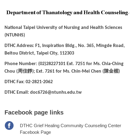
National Taipei University of Nursing and Health Sciences
(NTUNHS)
DTHC Address: F1, Inspiration Bldg., No. 365, Mingde Road,
Beitou District, Taipei City, 112303
Phone Number: (02)28227101 Ext. 7251 for Ms. Chia-Ching
周佳靜
陳金楣
Chou (
); Ext. 7261 for Ms. Chin-Mei Chen (
)
DTHC Fax: 02-2821-2062
DTHC Email: doc6726@ntunhs.edu.tw
Facebook page links
DTHC Grief Healing Community Counseling Center
Facebook Page