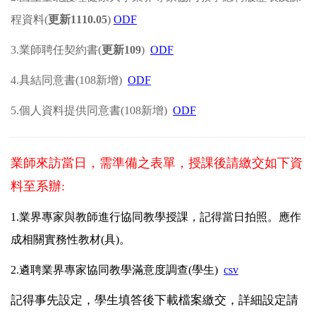
程資料(
更新1110.05
)
ODF
3.
業師聘任契約書(
更新109
)
ODF
4.
具結同意書(108新增)
ODF
5.
個人資料提供同意書(108新增)
ODF
業師來訪當日，需準備之表單，授課後請繳交如下資
料至系辦:
1.
業界專家與教師進行協同教學授課，記得當日拍照。應作
成相關實務性教材(具)。
2.
遴聘業界專家協同教學滿意度調查(學生)
csv
記得事先設定，學生填答後下載檔案繳交，詳細設定請