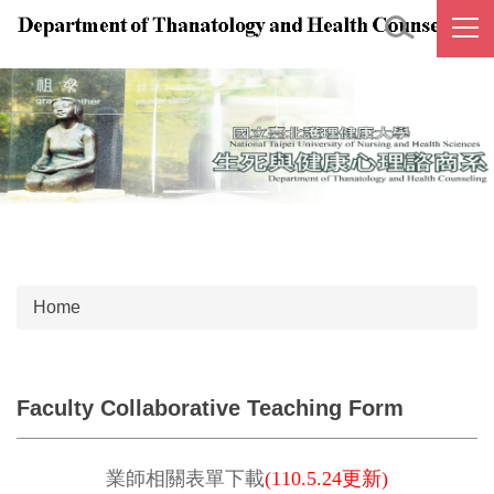
Jump
to
the
main
content
block
Home
Faculty Collaborative Teaching Form
業師相關表單下載
(110.5.24
更新)