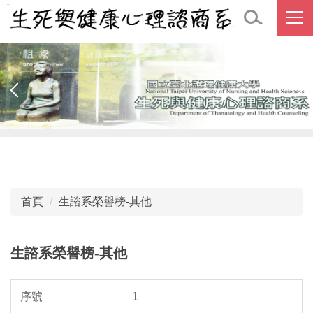
跳
到
主
要
內
容
區
首頁
生諮系榮譽榜-其他
生諮系榮譽榜-其他
1