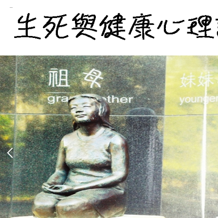
跳
到
主
要
內
容
區