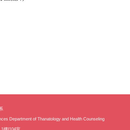
系
iences Department of Thanatology and Health Counseling
1樓I104室