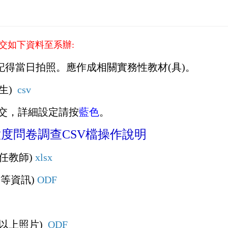
交如下資料至系辦:
得當日拍照。應作成相關實務性教材(具)。
生)
csv
交，詳細設定請按
藍色
。
滿意度問卷調查CSV檔操作說明
任教師)
xlsx
.等資訊)
ODF
以上照片)
ODF