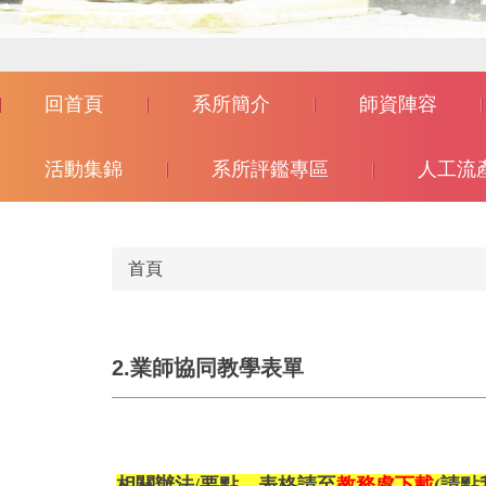
回首頁
系所簡介
師資陣容
活動集錦
系所評鑑專區
人工流
首頁
2.業師協同教學表單
相關辦法/要點、表格請至
教務處下載
(請點