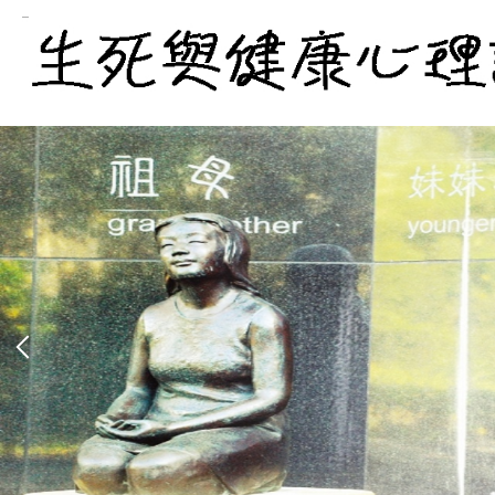
跳
到
主
要
內
容
區