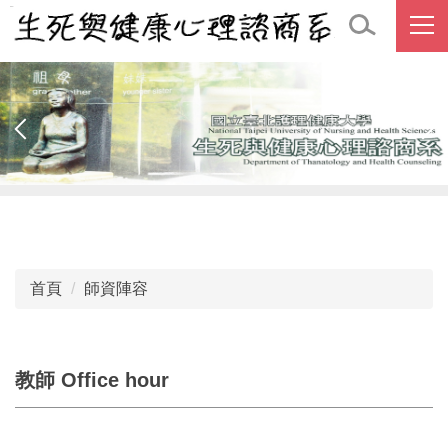
跳
到
主
要
內
容
區
首頁
師資陣容
教師 Office hour