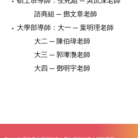
碩士班導師：生死組 ─ 吳庶深老師
諮商組 ─ 鄧文章老師
大學部導師：大一 ─ 葉明理老師
大二 ─
陳伯瑋
老師
大三 ─
郭瓈灔
老師
大四 ─ 鄧明宇
老師