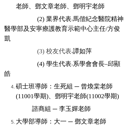
老師、鄧文章老師、鄧明宇老師
(2)
業界代表
馬偕紀念醫院精神
-
醫學部及安寧療護教育示範中心主任/方俊
凱
(3) 校友代表
譚如萍
-
(4)
學生代表
系學會會長–邱顯
-
皓
碩士班導師：生死組 ─ 曾煥棠老師
(11001學期)、鄧明宇老師(
11002
學期)
諮商組 ─ 李玉嬋老師
大學部導師：大一 ─ 鄧文章老師