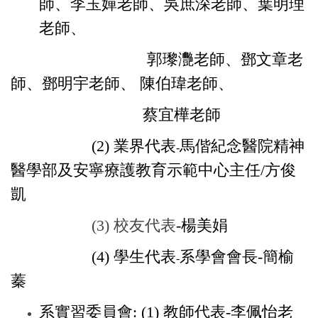
師、李玉嬋老師、吳庶深老師、
葉明理
老師、
郭瓈灧老師、鄧文章老
師、鄧明宇老師、
陳伯瑋老師、
蔡宜樺老師
(2)
業界代表
馬偕紀念醫院精神
-
醫學部及安寧療護教育示範中心主任/方俊
凱
(3) 校友代表
-楊美娟
(4)
學生代表
系學會會長-簡榆
-
蓁
系實習委員會:
(1) 教師代表
-
李佩怡老