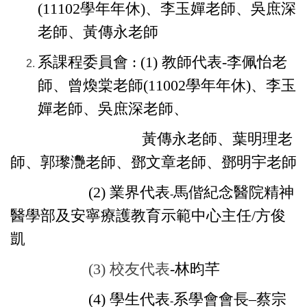
(11102學年年休)、李玉嬋老師、吳庶深
老師、黃傳永老師
系課程委員會 :
(1) 教師代表
-
李佩怡老
師、曾煥棠老師(11002學年年休)、李玉
嬋老師、吳庶深老師、
黃傳永老師、
葉明理老
師、
郭瓈灧老師、鄧文章老師、鄧明宇老師
(2)
業界代表
馬偕紀念醫院精神
-
醫學部及安寧療護教育示範中心主任/方俊
凱
(3) 校友代表
-林昀芊
(4)
學生代表
系學會會長–蔡宗
-