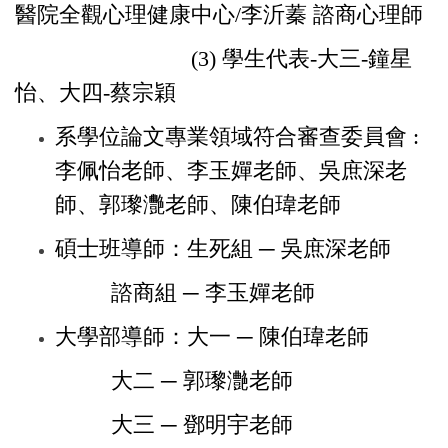
醫院全觀心理健康中心
/李沂蓁 諮商心理師
(3)
學生代表
-大三
-
鐘星
怡、
大四-蔡宗穎
系學位論文專業領域符合審查委員會 :
李佩怡老師、李玉嬋老師、吳庶深老
師、
郭瓈灧老師、
陳伯瑋老師
碩士班導師：生死組 ─ 吳庶深老師
諮商組 ─ 李玉嬋老師
大學部導師：大一 ─ 陳伯瑋老師
大二 ─
郭瓈灔
老師
大三 ─ 鄧明宇老師