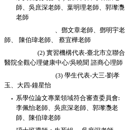
師、吳庶深老師、
葉明理老師、
郭瓈灧
老師
、鄧文章老師、鄧明宇老
師、
陳伯瑋老師、
蔡宜樺老師
(2) 實習機構
代表
-臺北市立聯合
醫院全觀心理健康中心
/吳曉聞 諮商心理師
(3)
學生代表
-大三
-劉孝
玉、大四-鐘星怡
系學位論文專業領域符合審查委員會:
李佩怡老師、吳庶深老師、
郭瓈灧老
師、
陳伯瑋老師