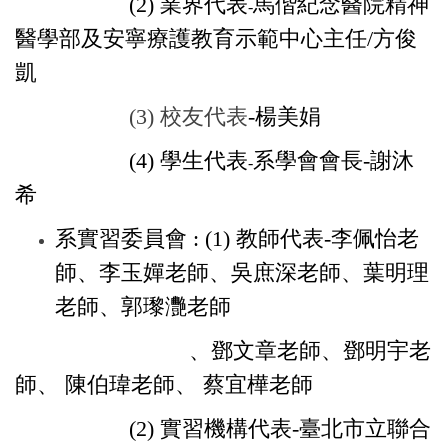
(2)
業界代表
馬偕紀念醫院精神
-
醫學部及安寧療護教育示範中心主任/方俊
凱
(3) 校友代表
-楊美娟
(4)
學生代表
系學會會長-謝沐
-
希
系實習委員會 :
(1) 教師代表
-
李佩怡老
師、李玉嬋老師、吳庶深老師、
葉明理
老師、
郭瓈灧老師
、鄧文章老師、鄧明宇老
師、
陳伯瑋老師、
蔡宜樺老師
(2) 實習機構
代表
-臺北市立聯合