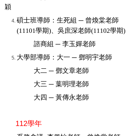
穎
碩士班導師：生死組 ─ 曾煥棠老師
(11101學期)、吳庶深老師(
11102
學期)
諮商組 ─ 李玉嬋老師
大學部導師：大一 ─ 鄧明宇老師
大二 ─ 鄧文章老師
大三 ─ 葉明理老師
大四 ─
黃傳永老師
112學年