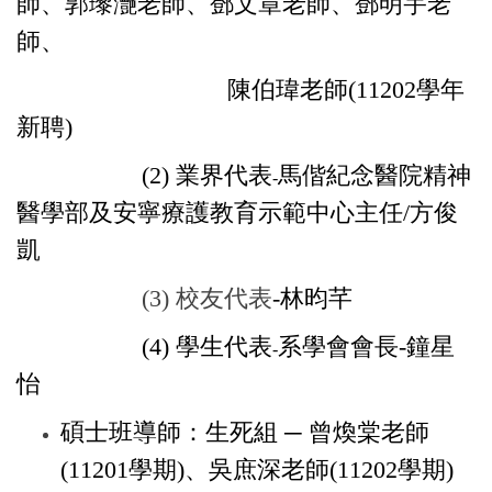
師、
郭瓈灧老師、鄧文章老師、鄧明宇老
師、
陳伯瑋老師(11202學年
新聘)
(2)
業界代表
馬偕紀念醫院精神
-
醫學部及安寧療護教育示範中心主任/方俊
凱
(3) 校友代表
-林昀芊
(4)
學生代表
系學會會長-鐘星
-
怡
碩士班導師：生死組 ─ 曾煥棠老師
(11201學期)、吳庶深老師(
11202
學期)